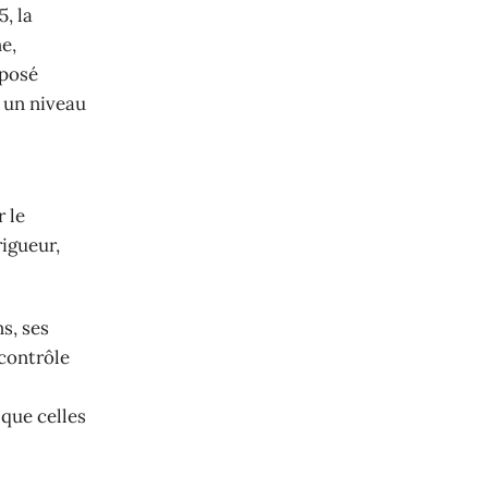
, la
e,
oposé
 un niveau
 le
rigueur,
s, ses
 contrôle
 que celles