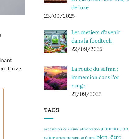
de luxe
23/09/2025
.
Les métiers d’avenir
a
dans la foodtech
22/09/2025
binant
an Drive,
La route du safran :
immersion dans l’or
rouge
21/09/2025
TAGS
alimentation
accessoires de cuisine
alimentation
bien-être
saine
arômes
aromathérapie