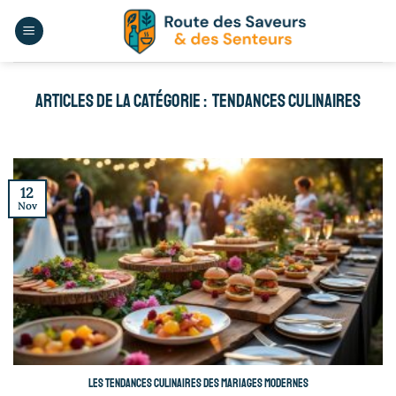
Passer
au
contenu
TENDANCES CULINAIRES
12
Nov
Les tendances culinaires des mariages modernes