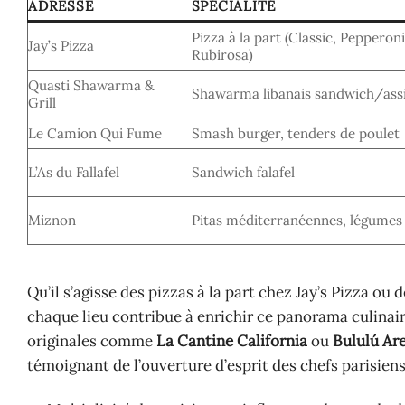
ADRESSE
SPÉCIALITÉ
Pizza à la part (Classic, Pepperoni
Jay’s Pizza
Rubirosa)
Quasti Shawarma &
Shawarma libanais sandwich/assi
Grill
Le Camion Qui Fume
Smash burger, tenders de poulet
L’As du Fallafel
Sandwich falafel
Miznon
Pitas méditerranéennes, légumes 
Qu’il s’agisse des pizzas à la part chez Jay’s Pizza 
chaque lieu contribue à enrichir ce panorama culinair
originales comme
La Cantine California
ou
Bululú Ar
témoignant de l’ouverture d’esprit des chefs parisiens