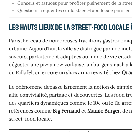
Conseils et astuces pour profiter pleinement de la stree
Questions fréquentes sur la street-food locale parisien
Les hauts lieux de la street-food locale à
Paris, berceau de nombreuses traditions gastronomique
urbaine. Aujourd’hui, la ville se distingue par une mul
saveurs, parfaitement adaptées au mode de vie citadin. 
déguster une pizza new yorkaise, un burger smash à l
du Fallafel, ou encore un shawarma revisité chez
Quas
Le phénomène dépasse largement la notion de simple en
allie convivialité, partage et découvertes. Les food tr
des quartiers dynamiques comme le 10e ou le 11e arron
références comme
Big Fernand
et
Mamie Burger
, de 
street-food locale.