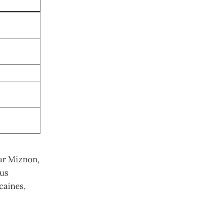
par Miznon,
lus
caines,