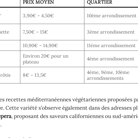
PRIX MOYEN
QUARTIER
,
3,90€ – 4,50€
10ème arrondissement
ette
7,50€ – 15€
3ème arrondissement
10,90€ – 14,90€
11ème arrondissement
Environ 20€ pour un
4ème arrondissement
plateau
4ème, 9ème, 10ème
rôtis
8€ – 13,5€
arrondissements
ou des recettes méditerranéennes végétariennes proposées 
e. Cette variété s’observe également dans des adresses p
epera
, proposant des saveurs californiennes ou sud-améri
.