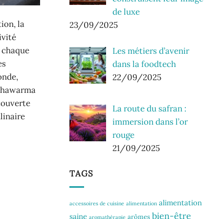
de luxe
ion, la
23/09/2025
ivité
ù chaque
Les métiers d’avenir
es
dans la foodtech
onde,
22/09/2025
e shawarma
couverte
La route du safran :
linaire
immersion dans l’or
rouge
21/09/2025
TAGS
alimentation
accessoires de cuisine
alimentation
bien-être
saine
arômes
aromathérapie