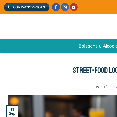
Passer
CONTACTEZ-NOUS
au
contenu
Boissons & Alcool
Street-food loc
PUBLIÉ LE
11
11
Sep