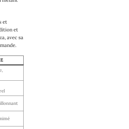
n mêlant
s et
dition et
za, avec sa
urmande.
E
e,
rel
illonnant
animé