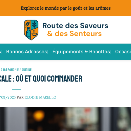
Explorez le monde par le goût et les arômes
s
Bonnes Adresses
Équipements & Recettes
Occas
GASTRONOMIE / CUISINE
ale : où et quoi commander
/09/2025
PAR
ELODIE MARELLO