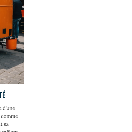
té
t d’une
ns comme
t sa