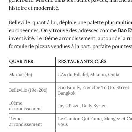
générosité. Marche dans les ruelles pavées, marché a
histoire et modernité.
Belleville, quant à lui, déploie une palette plus multi
européennes. On y trouve des adresses comme
Bao F
inventivité. Le 10ème arrondissement, autour de la r
formule de pizzas vendues à la part, parfaite pour t
QUARTIER
RESTAURANTS CLÉS
Marais (4e)
L’As du Fallafel, Miznon, Onda
Bao Family, Frenchie To Go, Street
Belleville (19e-20e)
Bangkok
10ème
Jay’s Pizza, Daily Syrien
arrondissement
11ème
Le Camion Qui Fume, Mangez et Ca
arrondissement
vous