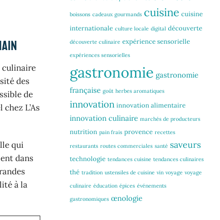
cuisine
cuisine
boissons
cadeaux gourmands
internationale
découverte
culture locale
digital
expérience sensorielle
main
découverte culinaire
expériences sensorielles
 culinaire
gastronomie
gastronomie
rsité des
française
goût
herbes aromatiques
ssible de
innovation
innovation alimentaire
l chez L’As
innovation culinaire
marchés de producteurs
nutrition
provence
pain frais
recettes
saveurs
lle qui
restaurants
routes commerciales
santé
lent dans
technologie
tendances cuisine
tendances culinaires
grandes
thé
tradition
ustensiles de cuisine
vin
voyage
voyage
té à la
culinaire
éducation
épices
événements
œnologie
gastronomiques