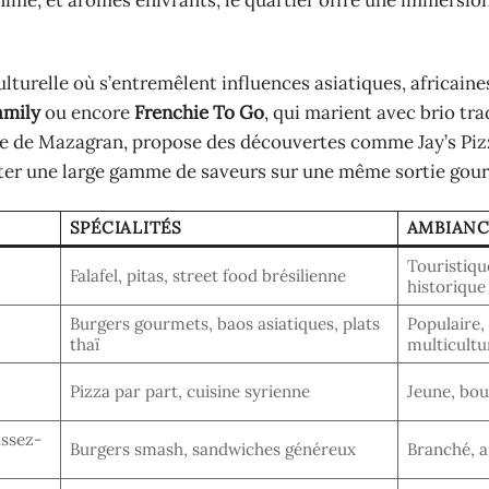
nimé, et arômes enivrants, le quartier offre une immersio
culturelle où s’entremêlent influences asiatiques, africaine
amily
ou encore
Frenchie To Go
, qui marient avec brio tra
ue de Mazagran, propose des découvertes comme Jay’s Piz
ester une large gamme de saveurs sur une même sortie go
SPÉCIALITÉS
AMBIANC
Touristiqu
Falafel, pitas, street food brésilienne
historique
Burgers gourmets, baos asiatiques, plats
Populaire,
thaï
multicultu
Pizza par part, cuisine syrienne
Jeune, bou
ssez-
Burgers smash, sandwiches généreux
Branché, 