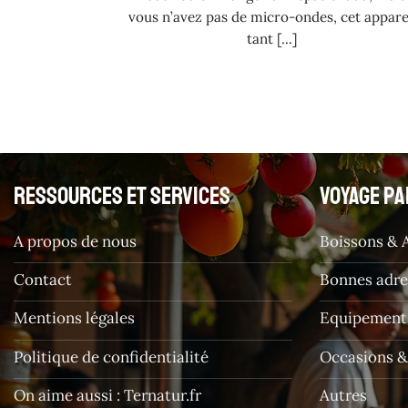
vous n’avez pas de micro-ondes, cet appare
tant [...]
Ressources et services
Voyage pa
A propos de nous
Boissons & 
Contact
Bonnes adre
Mentions légales
Equipements
Politique de confidentialité
Occasions 
On aime aussi : Ternatur.fr
Autres