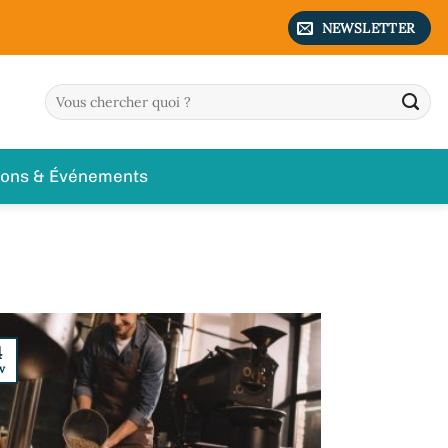
NEWSLETTER
ions & Événements
4
v