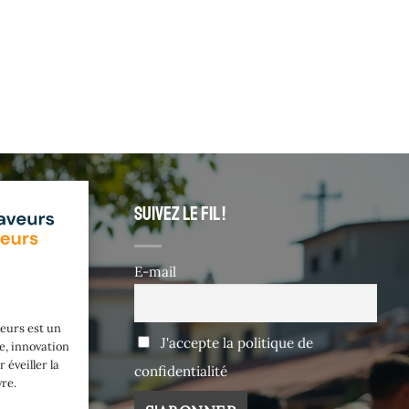
Suivez le fil !
E-mail
eurs est un
J'accepte la politique de
e, innovation
 éveiller la
confidentialité
vre.