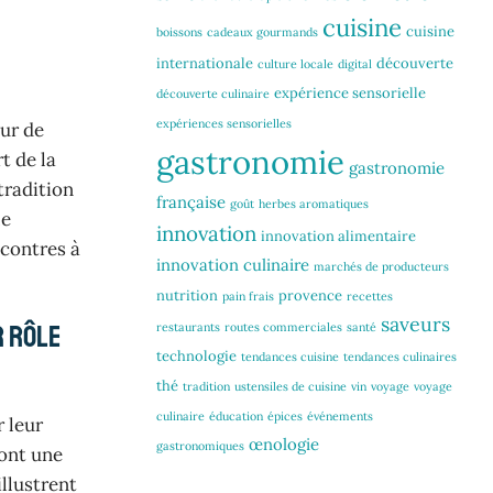
cuisine
cuisine
boissons
cadeaux gourmands
internationale
découverte
culture locale
digital
expérience sensorielle
découverte culinaire
expériences sensorielles
ur de
gastronomie
t de la
gastronomie
tradition
française
goût
herbes aromatiques
le
innovation
innovation alimentaire
ncontres à
innovation culinaire
marchés de producteurs
nutrition
provence
pain frais
recettes
saveurs
r rôle
restaurants
routes commerciales
santé
technologie
tendances cuisine
tendances culinaires
thé
tradition
ustensiles de cuisine
vin
voyage
voyage
culinaire
éducation
épices
événements
 leur
œnologie
gastronomiques
ront une
illustrent