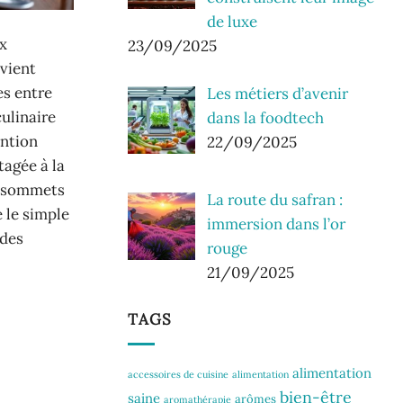
de luxe
x
23/09/2025
evient
es entre
Les métiers d’avenir
ulinaire
dans la foodtech
ention
22/09/2025
tagée à la
ux sommets
La route du safran :
 le simple
immersion dans l’or
 des
rouge
21/09/2025
TAGS
alimentation
accessoires de cuisine
alimentation
bien-être
saine
arômes
aromathérapie