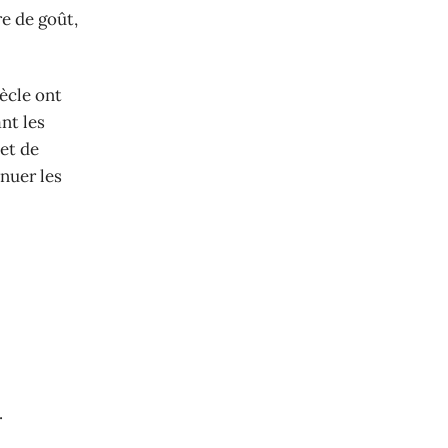
re de goût,
iècle ont
nt les
 et de
énuer les
.