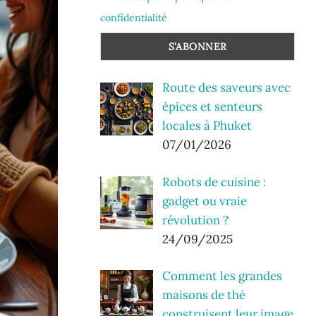
confidentialité
Route des saveurs avec
épices et senteurs
locales à Phuket
07/01/2026
Robots de cuisine :
gadget ou vraie
révolution ?
24/09/2025
Comment les grandes
maisons de thé
construisent leur image