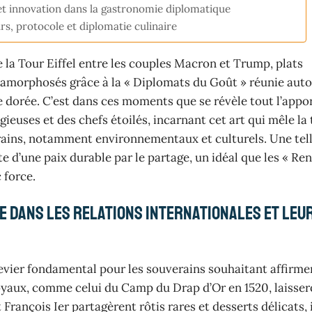
 et innovation dans la gastronomie diplomatique
urs, protocole et diplomatie culinaire
e la Tour Eiffel entre les couples Macron et Trump, plats
amorphosés grâce à la « Diplomats du Goût » réunie auto
e dorée. C’est dans ces moments que se révèle tout l’appor
ieuses et des chefs étoilés, incarnant cet art qui mêle la 
ains, notamment environnementaux et culturels. Une tel
te d’une paix durable par le partage, un idéal que les « Re
 force.
e dans les relations internationales et leu
evier fondamental pour les souverains souhaitant affirmer
 royaux, comme celui du Camp du Drap d’Or en 1520, laisse
François Ier partagèrent rôtis rares et desserts délicats, 