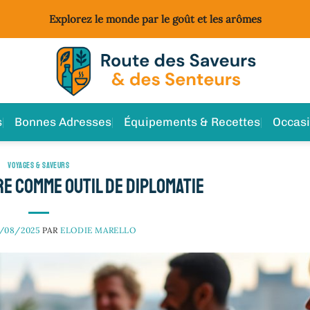
Explorez le monde par le goût et les arômes
s
Bonnes Adresses
Équipements & Recettes
Occas
VOYAGES & SAVEURS
re comme outil de diplomatie
/08/2025
PAR
ELODIE MARELLO