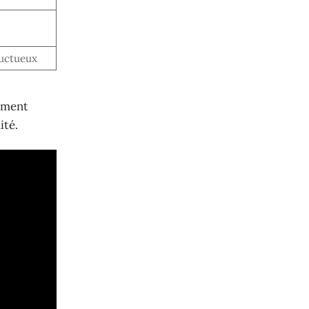
uctueux
sement
ité.