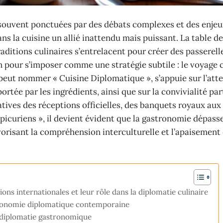
 souvent ponctuées par des débats complexes et des enjeu
ns la cuisine un allié inattendu mais puissant. La table d
raditions culinaires s’entrelacent pour créer des passerell
pour s’imposer comme une stratégie subtile : le voyage c
peut nommer « Cuisine Diplomatique », s’appuie sur l’att
ortée par les ingrédients, ainsi que sur la convivialité par
atives des réceptions officielles, des banquets royaux a
icuriens », il devient évident que la gastronomie dépasse
vorisant la compréhension interculturelle et l’apaisement
ions internationales et leur rôle dans la diplomatie culinaire
stronomie diplomatique contemporaine
la diplomatie gastronomique