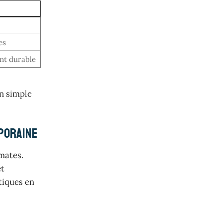
es
nt durable
un simple
mporaine
omates.
et
tiques en