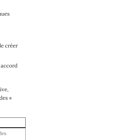
nues
de créer
n accord
ive,
des «
des