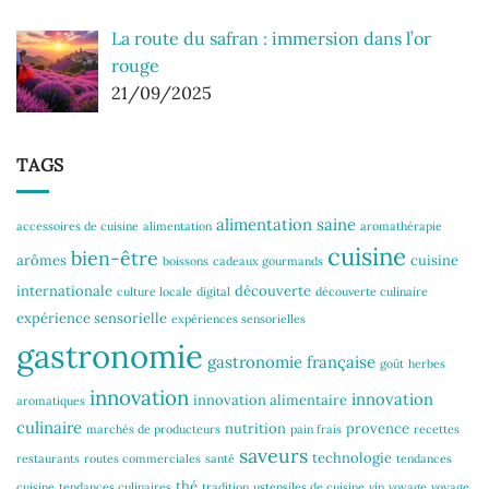
La route du safran : immersion dans l’or
rouge
21/09/2025
TAGS
alimentation saine
accessoires de cuisine
alimentation
aromathérapie
cuisine
bien-être
arômes
cuisine
boissons
cadeaux gourmands
internationale
découverte
culture locale
digital
découverte culinaire
expérience sensorielle
expériences sensorielles
gastronomie
gastronomie française
goût
herbes
innovation
innovation
innovation alimentaire
aromatiques
culinaire
nutrition
provence
marchés de producteurs
pain frais
recettes
saveurs
technologie
restaurants
routes commerciales
santé
tendances
thé
cuisine
tendances culinaires
tradition
ustensiles de cuisine
vin
voyage
voyage