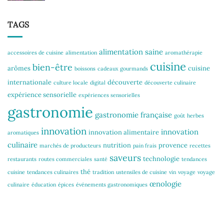
TAGS
alimentation saine
accessoires de cuisine
alimentation
aromathérapie
cuisine
bien-être
arômes
cuisine
boissons
cadeaux gourmands
internationale
découverte
culture locale
digital
découverte culinaire
expérience sensorielle
expériences sensorielles
gastronomie
gastronomie française
goût
herbes
innovation
innovation
innovation alimentaire
aromatiques
culinaire
nutrition
provence
marchés de producteurs
pain frais
recettes
saveurs
technologie
restaurants
routes commerciales
santé
tendances
thé
cuisine
tendances culinaires
tradition
ustensiles de cuisine
vin
voyage
voyage
œnologie
culinaire
éducation
épices
événements gastronomiques