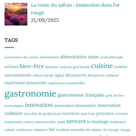
La route du safran : immersion dans l’or
rouge
21/09/2025
TAGS
alimentation saine
accessoires de cuisine
alimentation
aromathérapie
cuisine
bien-être
arômes
cuisine
boissons
cadeaux gourmands
internationale
découverte
culture locale
digital
découverte culinaire
expérience sensorielle
expériences sensorielles
gastronomie
gastronomie française
goût
herbes
innovation
innovation
innovation alimentaire
aromatiques
culinaire
nutrition
provence
marchés de producteurs
pain frais
recettes
saveurs
technologie
restaurants
routes commerciales
santé
tendances
thé
cuisine
tendances culinaires
tradition
ustensiles de cuisine
vin
voyage
voyage