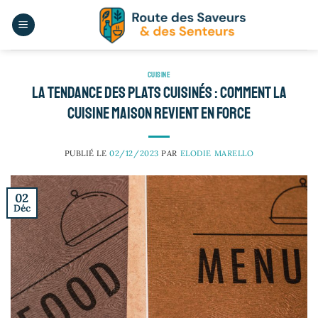
Passer
au
contenu
CUISINE
La tendance des plats cuisinés : comment la
cuisine maison revient en force
PUBLIÉ LE
02/12/2023
PAR
ELODIE MARELLO
02
Déc