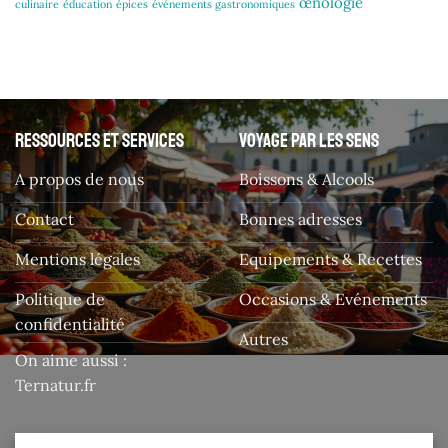
œnologie
culinaire
éducation
épices
événements gastronomiques
Ressources et services
Voyage par les sens
A propos de nous
Boissons & Alcools
Contact
Bonnes adresses
Mentions légales
Equipements & Recettes
Politique de
Occasions & Evénements
confidentialité
Autres
On aime aussi :
Ternatur.fr