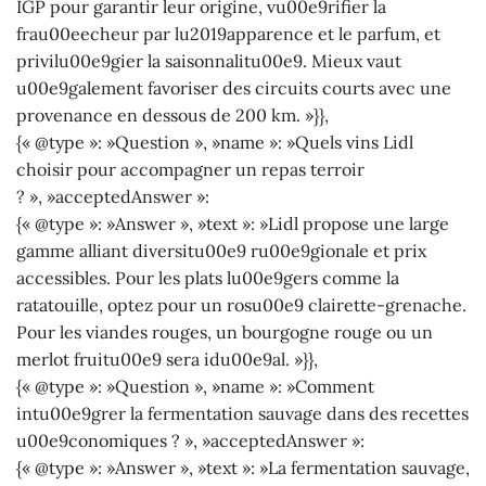
IGP pour garantir leur origine, vu00e9rifier la
frau00eecheur par lu2019apparence et le parfum, et
privilu00e9gier la saisonnalitu00e9. Mieux vaut
u00e9galement favoriser des circuits courts avec une
provenance en dessous de 200 km. »}},
{« @type »: »Question », »name »: »Quels vins Lidl
choisir pour accompagner un repas terroir
? », »acceptedAnswer »:
{« @type »: »Answer », »text »: »Lidl propose une large
gamme alliant diversitu00e9 ru00e9gionale et prix
accessibles. Pour les plats lu00e9gers comme la
ratatouille, optez pour un rosu00e9 clairette-grenache.
Pour les viandes rouges, un bourgogne rouge ou un
merlot fruitu00e9 sera idu00e9al. »}},
{« @type »: »Question », »name »: »Comment
intu00e9grer la fermentation sauvage dans des recettes
u00e9conomiques ? », »acceptedAnswer »:
{« @type »: »Answer », »text »: »La fermentation sauvage,