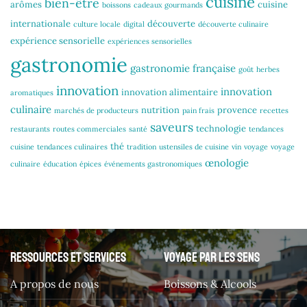
cuisine
bien-être
arômes
cuisine
boissons
cadeaux gourmands
internationale
découverte
culture locale
digital
découverte culinaire
expérience sensorielle
expériences sensorielles
gastronomie
gastronomie française
goût
herbes
innovation
innovation
innovation alimentaire
aromatiques
culinaire
nutrition
provence
marchés de producteurs
pain frais
recettes
saveurs
technologie
restaurants
routes commerciales
santé
tendances
thé
cuisine
tendances culinaires
tradition
ustensiles de cuisine
vin
voyage
voyage
œnologie
culinaire
éducation
épices
événements gastronomiques
Ressources et services
Voyage par les sens
A propos de nous
Boissons & Alcools