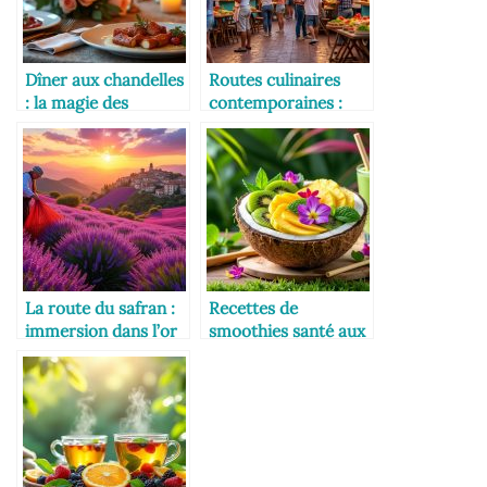
Dîner aux chandelles
Routes culinaires
: la magie des
contemporaines :
arômes
festivals et
événements
La route du safran :
Recettes de
immersion dans l’or
smoothies santé aux
rouge
senteurs exotiques