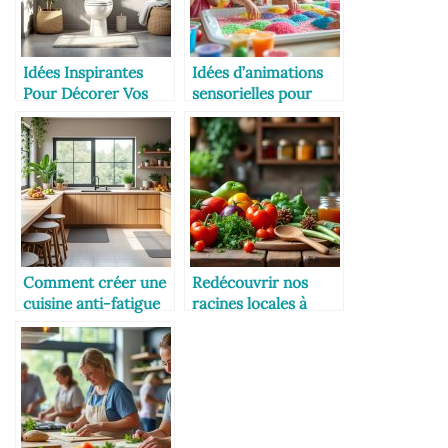
Idées Inspirantes
Idées d’animations
Pour Décorer Vos
sensorielles pour
Toilettes
enfants
Comment créer une
Redécouvrir nos
cuisine anti-fatigue
racines locales à
au quotidien
travers la cuisine