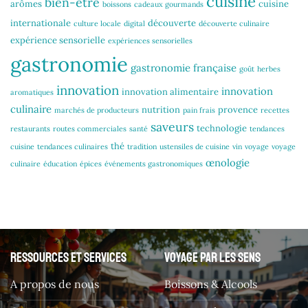
cuisine
bien-être
arômes
cuisine
boissons
cadeaux gourmands
internationale
découverte
culture locale
digital
découverte culinaire
expérience sensorielle
expériences sensorielles
gastronomie
gastronomie française
goût
herbes
innovation
innovation
innovation alimentaire
aromatiques
culinaire
nutrition
provence
marchés de producteurs
pain frais
recettes
saveurs
technologie
restaurants
routes commerciales
santé
tendances
thé
cuisine
tendances culinaires
tradition
ustensiles de cuisine
vin
voyage
voyage
œnologie
culinaire
éducation
épices
événements gastronomiques
Ressources et services
Voyage par les sens
A propos de nous
Boissons & Alcools