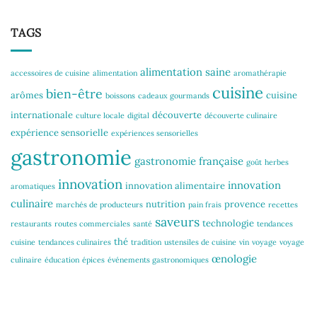
TAGS
alimentation saine
accessoires de cuisine
alimentation
aromathérapie
cuisine
bien-être
arômes
cuisine
boissons
cadeaux gourmands
internationale
découverte
culture locale
digital
découverte culinaire
expérience sensorielle
expériences sensorielles
gastronomie
gastronomie française
goût
herbes
innovation
innovation
innovation alimentaire
aromatiques
culinaire
nutrition
provence
marchés de producteurs
pain frais
recettes
saveurs
technologie
restaurants
routes commerciales
santé
tendances
thé
cuisine
tendances culinaires
tradition
ustensiles de cuisine
vin
voyage
voyage
œnologie
culinaire
éducation
épices
événements gastronomiques