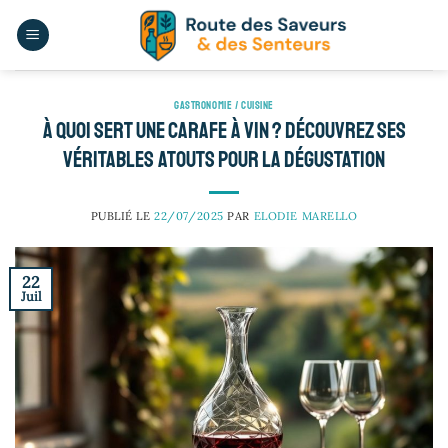
Passer
au
contenu
GASTRONOMIE / CUISINE
À quoi sert une carafe à vin ? Découvrez ses
véritables atouts pour la dégustation
PUBLIÉ LE
22/07/2025
PAR
ELODIE MARELLO
22
Juil